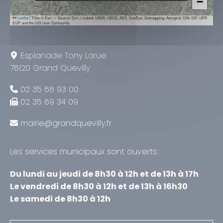
−
Leaflet
|
Tiles © Esri — Source: Esri, i-cubed, USDA, USGS, AEX, GeoEye, Getmapping, Aerogrid, IGN, IGP, UPR-
EGP, and the GIS User Community
Esplanade Tony Larue
76120 Grand Quevilly
02 35 68 93 00
02 35 69 34 09
mairie@grandquevilly.fr
Les services municipaux sont ouverts :
Du lundi au jeudi de 8h30 à 12h et de 13h à 17h
Le vendredi de 8h30 à 12h et de 13h à 16h30
Le samedi de 8h30 à 12h