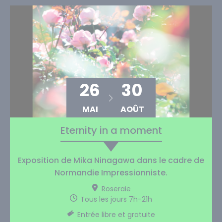
26
30
MAI
AOÛT
Eternity in a moment
Exposition de Mika Ninagawa dans le cadre de
Normandie Impressionniste.
Roseraie
Tous les jours 7h-21h
Entrée libre et gratuite