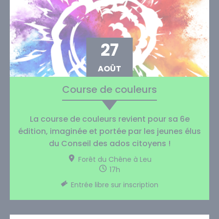
27
AOÛT
Course de couleurs
La course de couleurs revient pour sa 6e
édition, imaginée et portée par les jeunes élus
du Conseil des ados citoyens !
Forêt du Chêne à Leu
17h
Entrée libre sur inscription