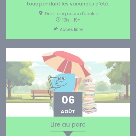
tous pendant les vacances d’été.
Dans cinq cours d'écoles
10h - 19h
Accès libre
06
AOÛT
Lire au parc