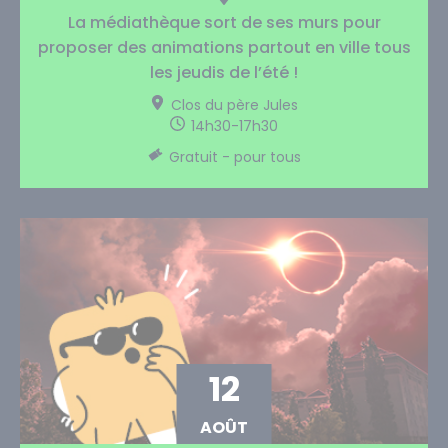
La médiathèque sort de ses murs pour
proposer des animations partout en ville tous
les jeudis de l’été !
Clos du père Jules
14h30-17h30
Gratuit - pour tous
12
AOÛT