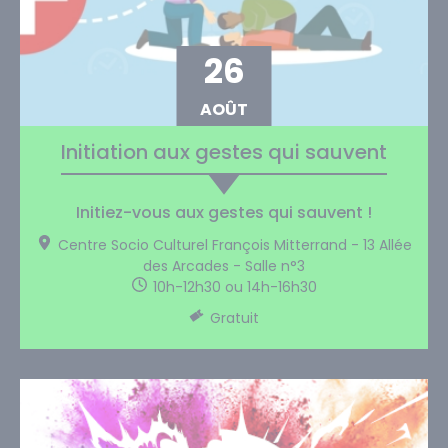
26
AOÛT
Initiation aux gestes qui sauvent
Initiez-vous aux gestes qui sauvent !
Centre Socio Culturel François Mitterrand - 13 Allée
des Arcades - Salle n°3
10h-12h30 ou 14h-16h30
Gratuit