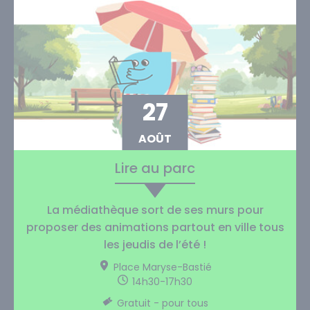
27
AOÛT
Lire au parc
La médiathèque sort de ses murs pour
proposer des animations partout en ville tous
les jeudis de l’été !
Place Maryse-Bastié
14h30-17h30
Gratuit - pour tous