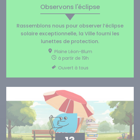
Observons l'éclipse
Rassemblons nous pour observer l’éclipse
solaire exceptionnelle, la Ville fourni les
lunettes de protection.
Plaine Léon-Blum
à partir de 19h
Ouvert à tous