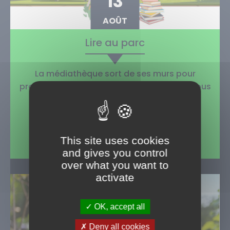
13
AOÛT
Lire au parc
La médiathèque sort de ses murs pour
proposer des animations partout en ville tous
les jeudis de l’été !
Plaine rue Edwin-Aldrin
14h30-17h30
This site uses cookies
Gratuit - pour tous
and gives you control
over what you want to
activate
OK, accept all
Deny all cookies