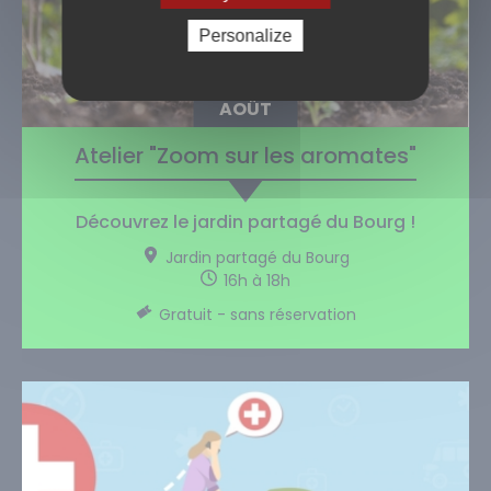
Personalize
17
AOÛT
Atelier "Zoom sur les aromates"
Découvrez le jardin partagé du Bourg !
Jardin partagé du Bourg
16h à 18h
Gratuit - sans réservation