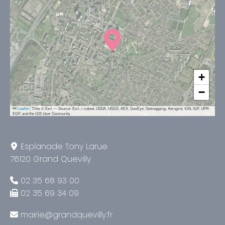
+
−
Leaflet
|
Tiles © Esri — Source: Esri, i-cubed, USDA, USGS, AEX, GeoEye, Getmapping, Aerogrid, IGN, IGP, UPR-
EGP, and the GIS User Community
Esplanade Tony Larue
76120 Grand Quevilly
02 35 68 93 00
02 35 69 34 09
mairie@grandquevilly.fr