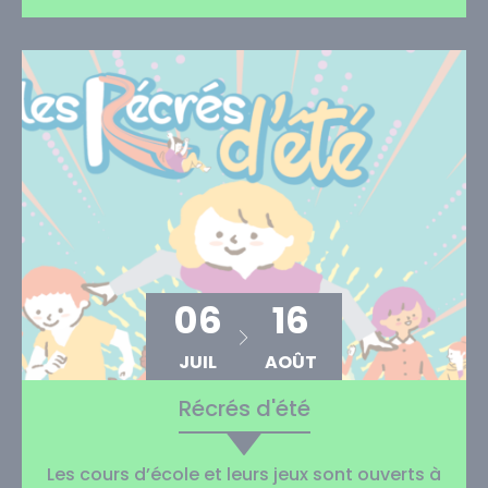
06
16
JUIL
AOÛT
Récrés d'été
Les cours d’école et leurs jeux sont ouverts à