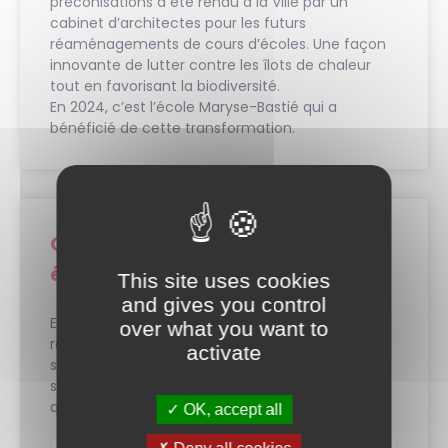
préconisations a été rendu à la Ville par un
cabinet d’architectes pour les futurs
réaménagements de cours d’écoles. Une façon
innovante de lutter contre les îlots de chaleur
tout en favorisant la biodiversité.
En 2024, c’est l’école Maryse-Bastié qui a
bénéficié de cette transformation.
Charte pour des événements
éco-responsables
This site uses cookies
and gives you control
En 2024, la Ville a mis en place 21 actions
over what you want to
réparties dans 7 engagements dont elle
activate
s’engage à respecter au minimum 14, pour que
ses évènements soient respectueux des
quevillais et de l’environnement.
OK, accept all