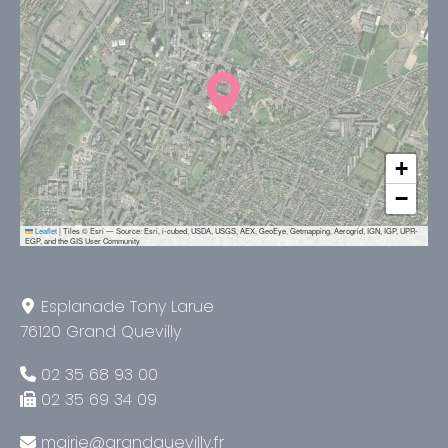
+
−
Leaflet
|
Tiles © Esri — Source: Esri, i-cubed, USDA, USGS, AEX, GeoEye, Getmapping, Aerogrid, IGN, IGP, UPR-
EGP, and the GIS User Community
Esplanade Tony Larue
76120 Grand Quevilly
02 35 68 93 00
02 35 69 34 09
mairie@grandquevilly.fr