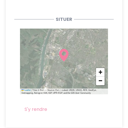
SITUER
+
−
Leaflet
|
Tiles © Esri — Source: Esri, i-cubed, USDA, USGS, AEX, GeoEye,
Getmapping, Aerogrid, IGN, IGP, UPR-EGP, and the GIS User Community
S'y rendre