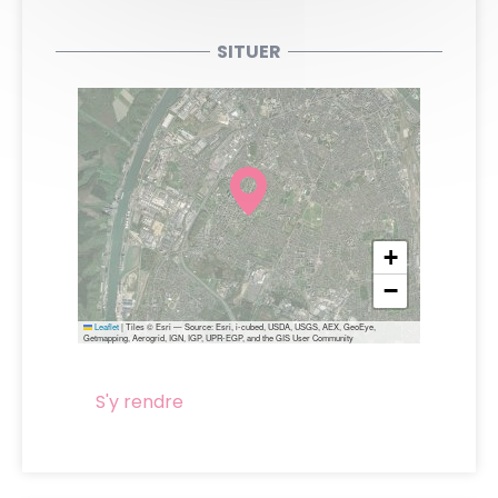
SITUER
+
−
Leaflet
|
Tiles © Esri — Source: Esri, i-cubed, USDA, USGS, AEX, GeoEye,
Getmapping, Aerogrid, IGN, IGP, UPR-EGP, and the GIS User Community
S'y rendre