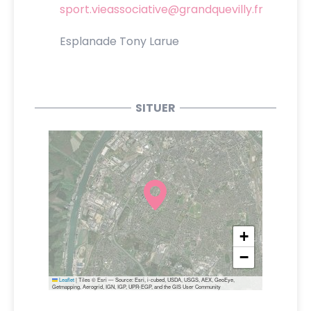
sport.vieassociative@grandquevilly.fr
Esplanade Tony Larue
SITUER
+
−
Leaflet
|
Tiles © Esri — Source: Esri, i-cubed, USDA, USGS, AEX, GeoEye,
Getmapping, Aerogrid, IGN, IGP, UPR-EGP, and the GIS User Community