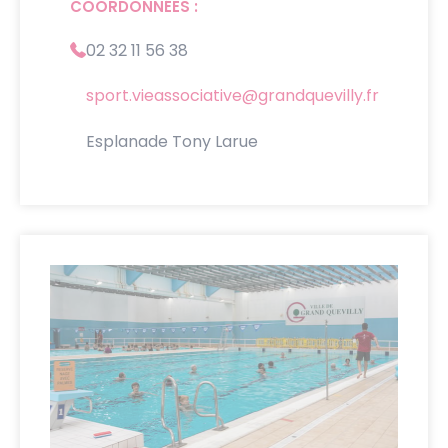
COORDONNÉES :
02 32 11 56 38
sport.vieassociative@grandquevilly.fr
Esplanade Tony Larue