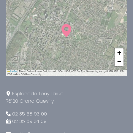
+
−
Leaflet
|
Tiles © Esri — Source: Esri, i-cubed, USDA, USGS, AEX, GeoEye, Getmapping, Aerogrid, IGN, IGP, UPR-
EGP, and the GIS User Community
Esplanade Tony Larue
76120 Grand Quevilly
02 35 68 93 00
02 35 69 34 09