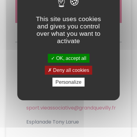
Retrouvez les stades dans la
carte
interactive
.
This site uses cookies
and gives you control
over what you want to
activate
CONTACT
SERVICE SPORT ET VIE
OK, accept all
ASSOCIATIVE
Deny all cookies
COORDONNÉES :
Personalize
02 32 11 56 38
sport.vieassociative@grandquevilly.fr
Esplanade Tony Larue