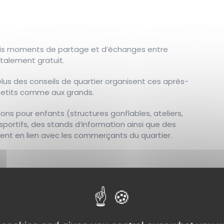
jolis moments de partage et d’échanges entre
talement gratuit.
es élus des conseils de quartier organisent ces après-
 petits comme aux grands.
s pour enfants (structures gonflables, ateliers,
sportifs, des stands d’information ainsi que des
ent en lien avec les commerçants du quartier.