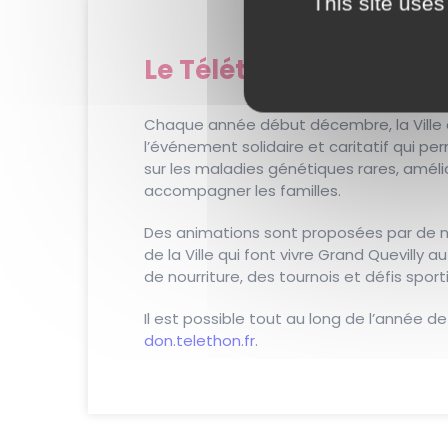
This site uses
Le Téléthon
Chaque année début décembre, la Ville e
l’événement solidaire et caritatif qui p
sur les maladies génétiques rares, améli
accompagner les familles.
Des animations sont proposées par de no
de la Ville qui font vivre Grand Quevilly 
de nourriture, des tournois et défis sport
Il est possible tout au long de l’année d
don.telethon.fr
.