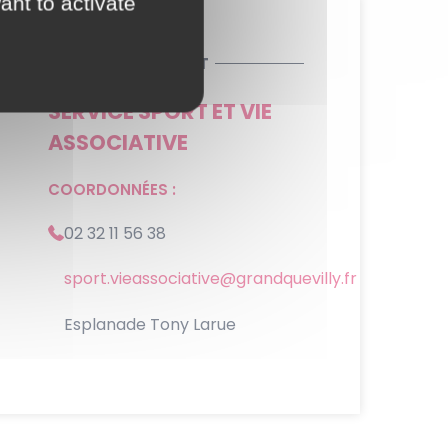
ant to activate
CONTACT
SERVICE SPORT ET VIE
ASSOCIATIVE
COORDONNÉES :
02 32 11 56 38
sport.vieassociative@grandquevilly.fr
Esplanade Tony Larue