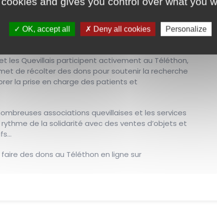
 cookies and gives you control over what you w
OK, accept all
Deny all cookies
Personalize
t les Quevillais participent activement au Téléthon,
ermet de récolter des dons pour soutenir la recherche
orer la prise en charge des patients et
mbreuses associations quevillaises et les services
au rythme de la solidarité avec des ventes d’objets et
ifs…
e faire des dons au Téléthon en ligne sur