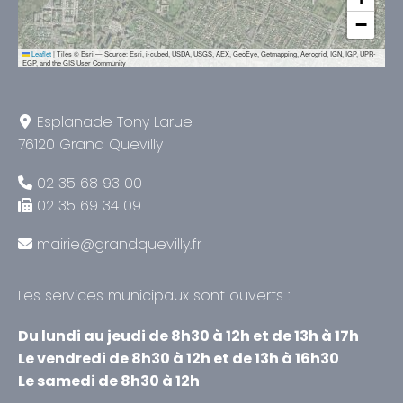
−
Leaflet
|
Tiles © Esri — Source: Esri, i-cubed, USDA, USGS, AEX, GeoEye, Getmapping, Aerogrid, IGN, IGP, UPR-
EGP, and the GIS User Community
Esplanade Tony Larue
76120 Grand Quevilly
02 35 68 93 00
02 35 69 34 09
mairie@grandquevilly.fr
Les services municipaux sont ouverts :
Du lundi au jeudi de 8h30 à 12h et de 13h à 17h
Le vendredi de 8h30 à 12h et de 13h à 16h30
Le samedi de 8h30 à 12h