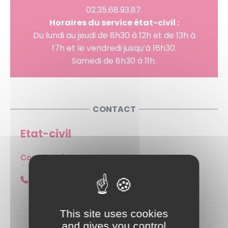
02.35.68.93.87.
Horaires du service état-civil :
Du lundi au jeudi de 8h30 à 12h et de 13h à
17h et le vendredi jusqu’à 16h30.
Samedi de 8h30 à 11h.
CONTACT
Etat-civil
Coordonnées :
02 35 68 93 87
Esplanade Tony Larue
This site uses cookies
and gives you control