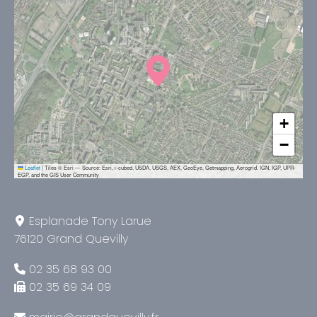
+
−
Leaflet
|
Tiles © Esri — Source: Esri, i-cubed, USDA, USGS, AEX, GeoEye, Getmapping, Aerogrid, IGN, IGP, UPR-
EGP, and the GIS User Community
Esplanade Tony Larue
76120 Grand Quevilly
02 35 68 93 00
02 35 69 34 09