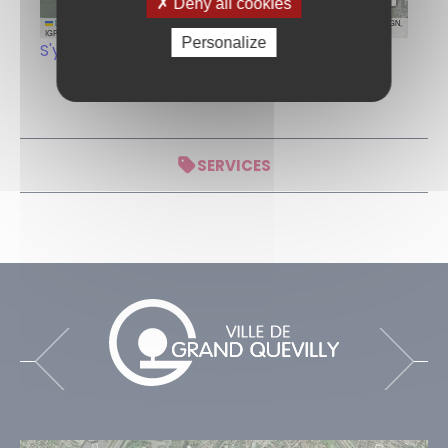
Deny all cookies
Leaflet
|
Tiles © Esri — Source: Esri, i-cubed, USDA, USGS, AEX, GeoEye, Getmapping, Aerogrid, IGN,
IGP, UPR-EGP, and the GIS User Community
Personalize
S'y rendre
SERVICES