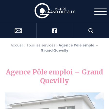
Cookies management panel
Accueil
Tous les services
Agence Pôle emploi –
Grand Quevilly
Agence Pôle emploi – Grand
Quevilly