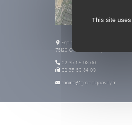
This site uses
Leaflet
|
Tiles © Esri — Sou
Esplanade Tony Larue
76120 Grand Quevilly
02 35 68 93 00
02 35 69 34 09
mairie@grandquevilly.fr