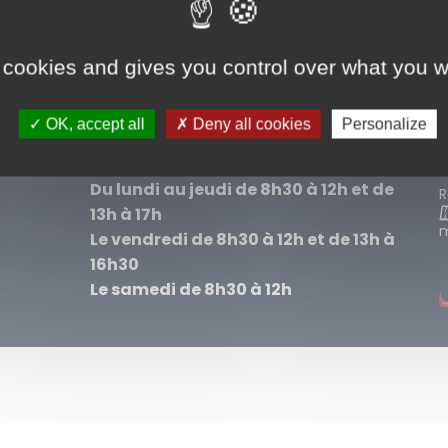
+
−
M
 cookies and gives you control over what you w
rce: Esri, i-cubed, USDA, USGS, AEX, GeoEye, Getmapping, Aerogrid, IGN, IGP, UPR-EGP, and the GIS User Community
P
OK, accept all
Deny all cookies
Personalize
Les services municipaux sont ouverts :
Du lundi au jeudi de 8h30 à 12h et de
R
13h à 17h
m
Le vendredi de 8h30 à 12h et de 13h à
16h30
Le samedi de 8h30 à 12h