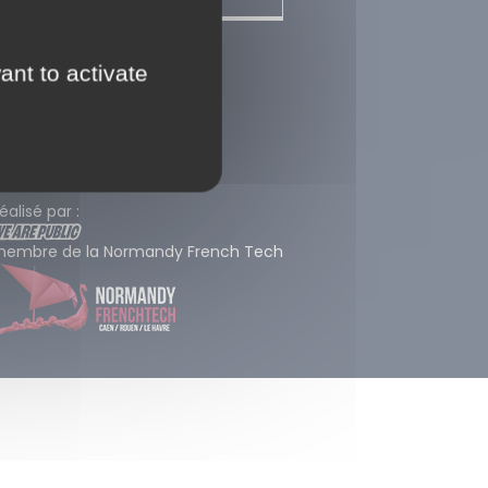
entions légales
ant to activate
lan du site
Contact
éalisé par :
embre de la Normandy French Tech