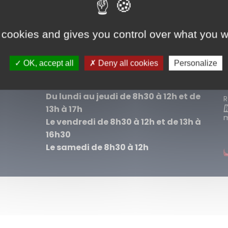
+
−
M
 cookies and gives you control over what you w
rce: Esri, i-cubed, USDA, USGS, AEX, GeoEye, Getmapping, Aerogrid, IGN, IGP, UPR-EGP, and the GIS User Community
P
OK, accept all
Deny all cookies
Personalize
Les services municipaux sont ouverts :
Du lundi au jeudi de 8h30 à 12h et de
R
13h à 17h
m
Le vendredi de 8h30 à 12h et de 13h à
16h30
Le samedi de 8h30 à 12h