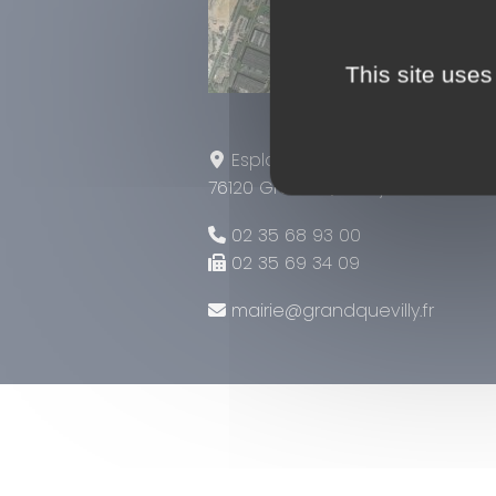
This site uses
Leaflet
|
Tiles © Esri — Sou
Esplanade Tony Larue
76120 Grand Quevilly
02 35 68 93 00
02 35 69 34 09
mairie@grandquevilly.fr