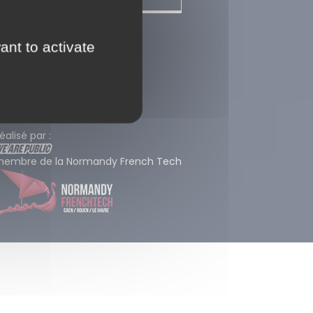
entions légales
ant to activate
lan du site
Contact
éalisé par :
embre de la Normandy French Tech