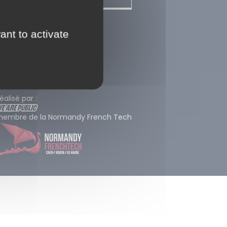
entions légales
ant to activate
lan du site
Contact
éalisé par :
embre de la Normandy French Tech