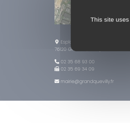
This site uses
Leaflet
|
Tiles © Esri — Sou
Esplanade Tony Larue
76120 Grand Quevilly
02 35 68 93 00
02 35 69 34 09
mairie@grandquevilly.fr