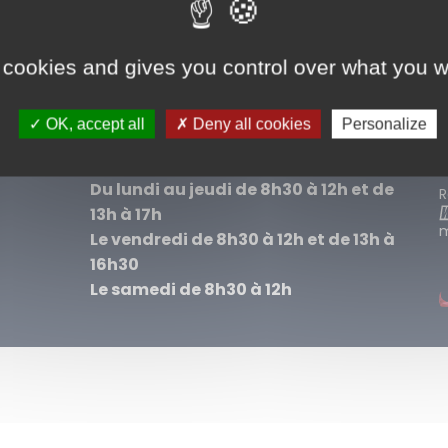
+
−
M
 cookies and gives you control over what you w
rce: Esri, i-cubed, USDA, USGS, AEX, GeoEye, Getmapping, Aerogrid, IGN, IGP, UPR-EGP, and the GIS User Community
P
OK, accept all
Deny all cookies
Personalize
Les services municipaux sont ouverts :
Du lundi au jeudi de 8h30 à 12h et de
R
13h à 17h
m
Le vendredi de 8h30 à 12h et de 13h à
16h30
Le samedi de 8h30 à 12h