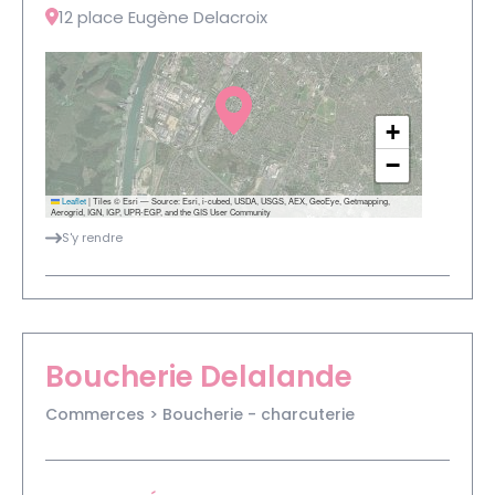
12 place Eugène Delacroix
+
−
Leaflet
|
Tiles © Esri — Source: Esri, i-cubed, USDA, USGS, AEX, GeoEye, Getmapping,
Aerogrid, IGN, IGP, UPR-EGP, and the GIS User Community
S'y rendre
Boucherie Delalande
Commerces > Boucherie - charcuterie