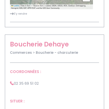
Leaflet
|
Tiles © Esri — Source: Esri, i-cubed, USDA, USGS, AEX, GeoEye, Getmapping,
Aerogrid, IGN, IGP, UPR-EGP, and the GIS User Community
S'y rendre
Boucherie Dehaye
Commerces > Boucherie - charcuterie
COORDONNÉES :
02 35 69 51 02
SITUER :