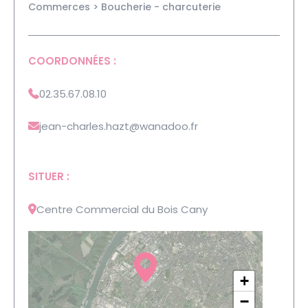
Commerces > Boucherie - charcuterie
COORDONNÉES :
02.35.67.08.10
jean-charles.hazt
@wanadoo.fr
SITUER :
Centre Commercial du Bois Cany
+
−