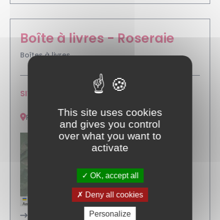
Boîte à livres - Roseraie
Boîtes à livres
SITUER :
This site uses cookies
Roseraie
and gives you control
over what you want to
activate
+
OK, accept all
−
Deny all cookies
Leaflet
|
Tiles © Esri — Source: Esri, i-cubed, USDA, USGS, AEX, GeoEye, Getmapping,
Aerogrid, IGN, IGP, UPR-EGP, and the GIS User Community
Personalize
S'y rendre