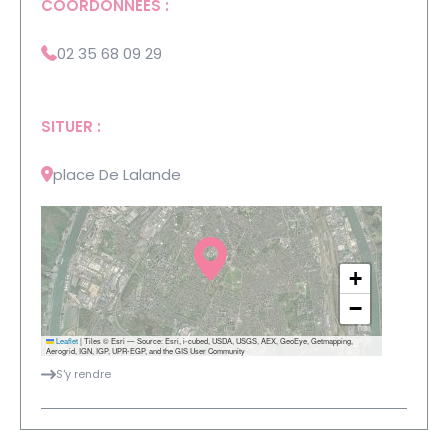
COORDONNÉES :
02 35 68 09 29
SITUER :
place De Lalande
+
−
Leaflet
|
Tiles © Esri — Source: Esri, i-cubed, USDA, USGS, AEX, GeoEye, Getmapping,
Aerogrid, IGN, IGP, UPR-EGP, and the GIS User Community
S'y rendre