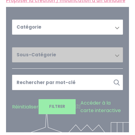
Proposer la
création /
modification
d'un annuaire
Catégorie
Sous-Catégorie
Accéder à la
Réinitialiser
FILTRER
carte interactive