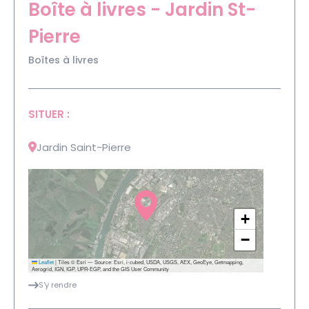
Boîte à livres - Jardin St-
Pierre
Boîtes à livres
SITUER :
Jardin Saint-Pierre
+
−
Leaflet
|
Tiles © Esri — Source: Esri, i-cubed, USDA, USGS, AEX, GeoEye, Getmapping,
Aerogrid, IGN, IGP, UPR-EGP, and the GIS User Community
S'y rendre