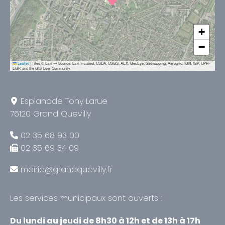
+
−
Leaflet
|
Tiles © Esri — Source: Esri, i-cubed, USDA, USGS, AEX, GeoEye, Getmapping, Aerogrid, IGN, IGP, UPR-
EGP, and the GIS User Community
Esplanade Tony Larue
76120 Grand Quevilly
02 35 68 93 00
02 35 69 34 09
mairie@grandquevilly.fr
Les services municipaux sont ouverts :
Du lundi au jeudi de 8h30 à 12h et de 13h à 17h