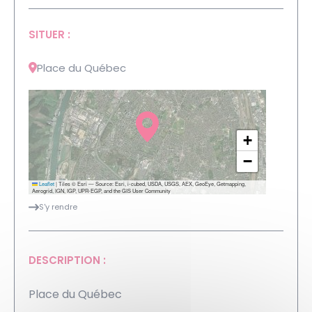
SITUER :
Place du Québec
+
−
Leaflet
|
Tiles © Esri — Source: Esri, i-cubed, USDA, USGS, AEX, GeoEye, Getmapping,
Aerogrid, IGN, IGP, UPR-EGP, and the GIS User Community
S'y rendre
DESCRIPTION :
Place du Québec