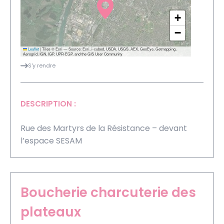
+
−
Leaflet
|
Tiles © Esri — Source: Esri, i-cubed, USDA, USGS, AEX, GeoEye, Getmapping,
Aerogrid, IGN, IGP, UPR-EGP, and the GIS User Community
S'y rendre
DESCRIPTION :
Rue des Martyrs de la Résistance – devant
l’espace SESAM
Boucherie charcuterie des
plateaux