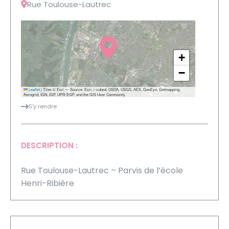
Rue Toulouse-Lautrec
+
−
Leaflet
|
Tiles © Esri — Source: Esri, i-cubed, USDA, USGS, AEX, GeoEye, Getmapping,
Aerogrid, IGN, IGP, UPR-EGP, and the GIS User Community
S'y rendre
DESCRIPTION :
Rue Toulouse-Lautrec – Parvis de l’école
Henri-Ribière