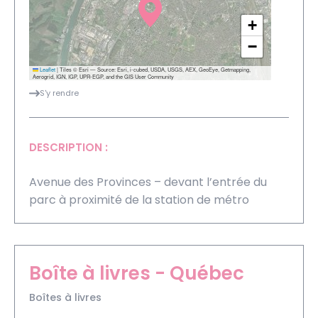
+
−
Leaflet
|
Tiles © Esri — Source: Esri, i-cubed, USDA, USGS, AEX, GeoEye, Getmapping,
Aerogrid, IGN, IGP, UPR-EGP, and the GIS User Community
S'y rendre
DESCRIPTION :
Avenue des Provinces – devant l’entrée du
parc à proximité de la station de métro
Boîte à livres - Québec
Boîtes à livres