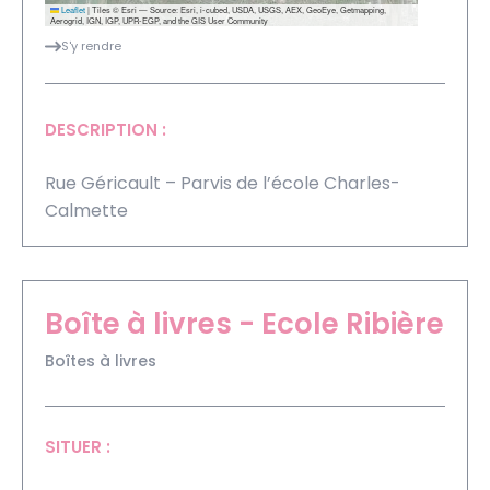
Leaflet
|
Tiles © Esri — Source: Esri, i-cubed, USDA, USGS, AEX, GeoEye, Getmapping,
Aerogrid, IGN, IGP, UPR-EGP, and the GIS User Community
S'y rendre
DESCRIPTION :
Rue Géricault – Parvis de l’école Charles-
Calmette
Boîte à livres - Ecole Ribière
Boîtes à livres
SITUER :