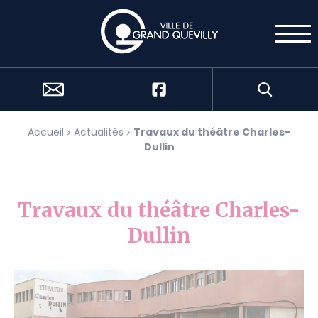
Cookies management panel
Accueil
Actualités
Travaux du théâtre Charles-
Dullin
Travaux du théâtre Charles-
Dullin