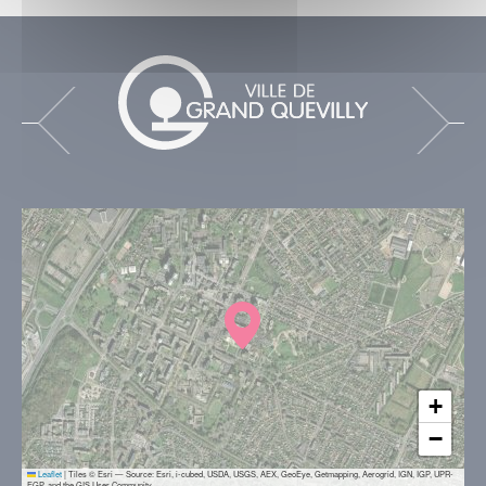
+
−
Leaflet
|
Tiles © Esri — Source: Esri, i-cubed, USDA, USGS, AEX, GeoEye, Getmapping, Aerogrid, IGN, IGP, UPR-
EGP, and the GIS User Community