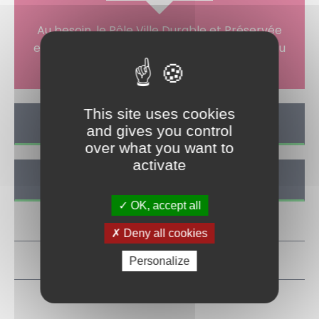
Au besoin, le Pôle Ville Durable et Préservée
est à votre disposition au 02 35 68 93 39 et au
02 35 68 99 12.
This site uses cookies
TOUTES LES ACTUS
and gives you control
over what you want to
activate
TOUS LES ÉVÉNEMENTS
OK, accept all
Deny all cookies
ACTUALITÉ, PRATIQUE
Personalize