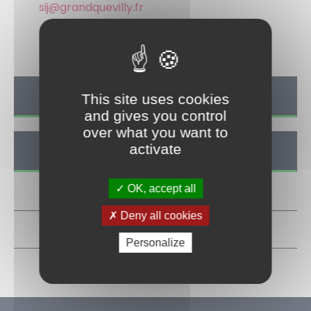
sij@grandquevilly.fr
70 rue Martyrs de la Résistance
TOUTES LES ACTUS
This site uses cookies
and gives you control
over what you want to
activate
TOUS LES ÉVÉNEMENTS
OK, accept all
Deny all cookies
ACTUALITÉ
Personalize