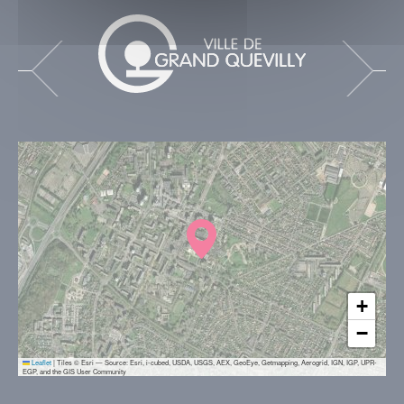
+
−
Leaflet
|
Tiles © Esri — Source: Esri, i-cubed, USDA, USGS, AEX, GeoEye, Getmapping, Aerogrid, IGN, IGP, UPR-
EGP, and the GIS User Community